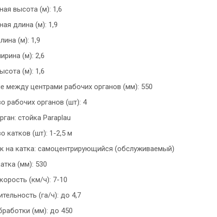
ая высота (м): 1,6
ая длина (м): 1,9
ина (м): 1,9
рина (м): 2,6
сота (м): 1,6
е между центрами рабочих органов (мм): 550
о рабочих органов (шт): 4
рган: стойка Paraplau
 катков (шт): 1-2,5 м
 на катка: самоцентрирующийся (обслуживаемый)
атка (мм): 530
корость (км/ч): 7-10
тельность (га/ч): до 4,7
бработки (мм): до 450