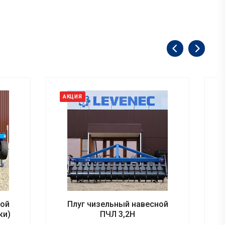
АКЦИЯ
ной
Плуг чизельный навесной
ки)
ПЧЛ 3,2Н