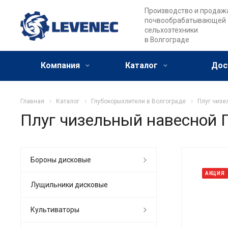
Производство и продаж
почвообрабатывающей
сельхозтехники
в Волгограде
Компания
Каталог
Дос
Главная
Каталог
Глубокорыхлители в Волгограде
Плуг чизе
Плуг чизельный навесной 
Бороны дисковые
АКЦИЯ
Лущильники дисковые
Культиваторы