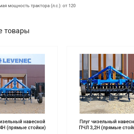
ая мощность трактора (л.с.): от 120
е товары
чизельный навесной
Плуг чизельный навес
4Н (прямые стойки)
ПЧЛ 3,2Н (прямые стой