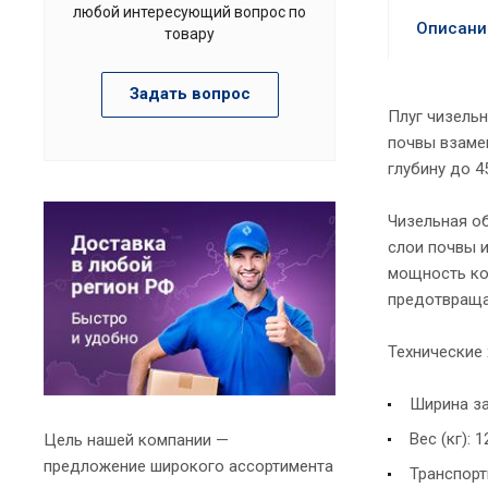
любой интересующий вопрос по
Описани
товару
Задать вопрос
Плуг чизельн
почвы взамен
глубину до 4
Чизельная о
слои почвы 
мощность ко
предотвраща
Технические 
Ширина зах
Вес (кг): 
Цель нашей компании —
предложение широкого ассортимента
Транспортн