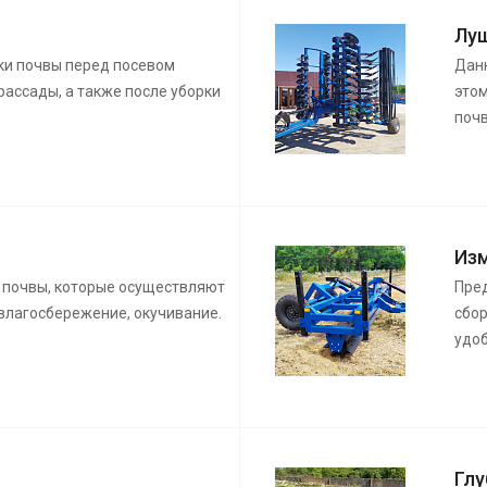
Лу
ки почвы перед посевом
Данн
рассады, а также после уборки
этом
почв
Из
 почвы, которые осуществляют
Пре
 влагосбережение, окучивание.
сбор
удоб
Гл