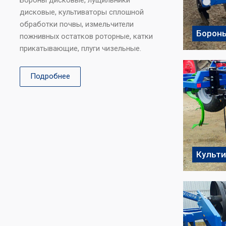
Бороны дисковые, лущильники
дисковые, культиваторы сплошной
обработки почвы, измельчители
Борон
пожнивных остатков роторные, катки
прикатывающие, плуги чизельные.
Подробнее
Культ