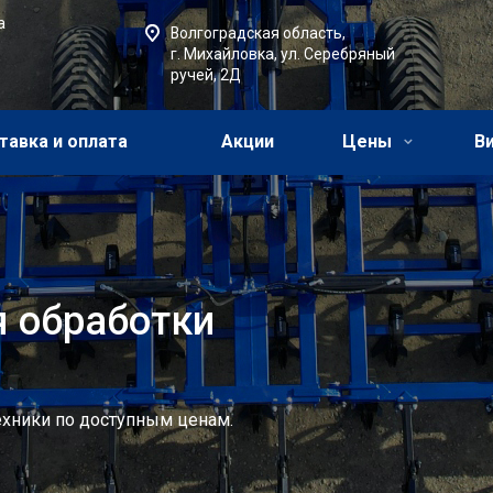
а
Волгоградская область,
г. Михайловка, ул. Серебряный
ручей, 2Д
тавка и оплата
Акции
Цены
В
я обработки
хники по доступным ценам.