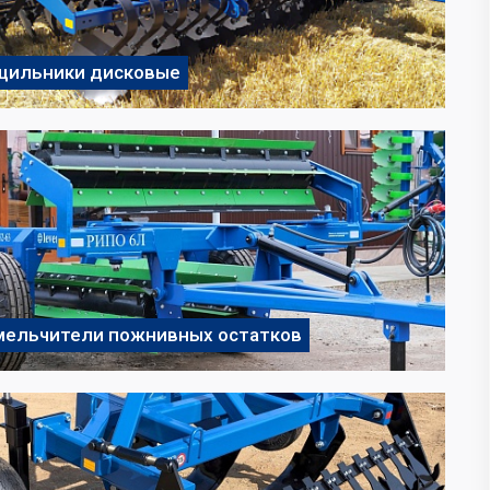
щильники дисковые
мельчители пожнивных остатков