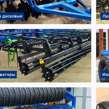
ы дисковые
Лу
иваторы
Из