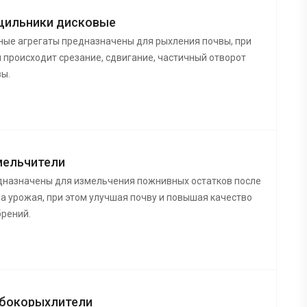
щильники дисковые
ые агрегаты предназначены для рыхления почвы, при
 происходит срезание, сдвигание, частичный отворот
ы.
мельчители
дназначены для измельчения пожнивных остатков после
а урожая, при этом улучшая почву и повышая качество
рений.
убокорыхлители