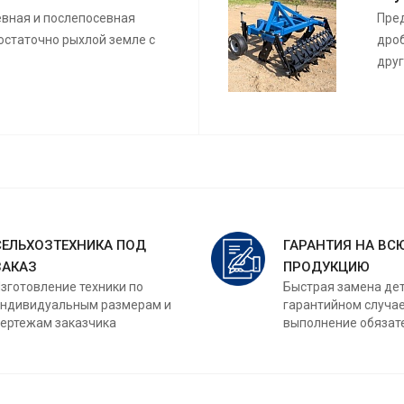
вная и послепосевная
Пред
остаточно рыхлой земле с
дроб
друг
СЕЛЬХОЗТЕХНИКА ПОД
ГАРАНТИЯ НА ВС
ЗАКАЗ
ПРОДУКЦИЮ
зготовление техники по
Быстрая замена де
ндивидуальным размерам и
гарантийном случае
ертежам заказчика
выполнение обязат