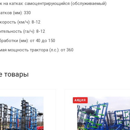
 на катках: самоцентрирующийся (обслуживаемый)
атков (мм): 330
корость (км/ч): 8-12
тельность (га/ч): 8-12
бработки (мм): от 40 до 150
ая мощность трактора (л.с.): от 360
е товары
АКЦИЯ