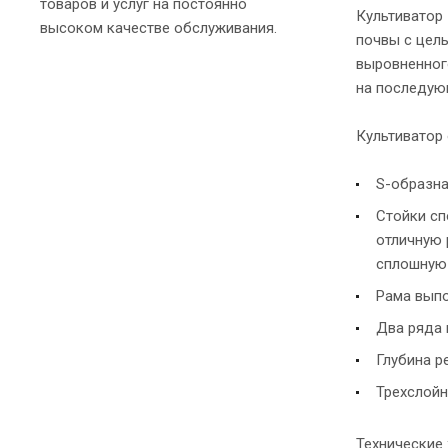
товаров и услуг на постоянно
Культиватор
высоком качестве обслуживания.
почвы с цел
выровненног
на последую
Культиватор
S-образна
Стойки сп
отличную 
сплошную 
Рама выпо
Два ряда 
Глубина р
Трехслойн
Технические 