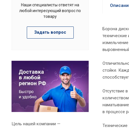
Наши специалисты ответят на
Описани
любой интересующий вопрос по
товару
Борона диск
Задать вопрос
технические 
измельчение 
выровненный
Отличительн
стойке. Кажд
способствует
Отсутствие в
количеством 
наматывание 
в процессе 
Цель нашей компании —
Технические 