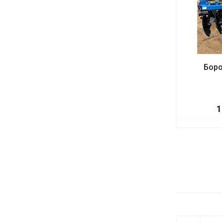
Боро
1