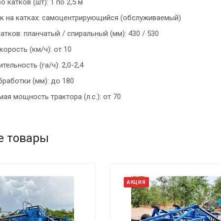
 катков (шт): 1 по 2,5 м
 на катках: самоцентрирующийся (обслуживаемый)
атков: планчатый / спиральный (мм): 430 / 530
корость (км/ч): от 10
ельность (га/ч): 2,0-2,4
бработки (мм): до 180
ая мощность трактора (л.с.): от 70
е товары
АКЦИЯ